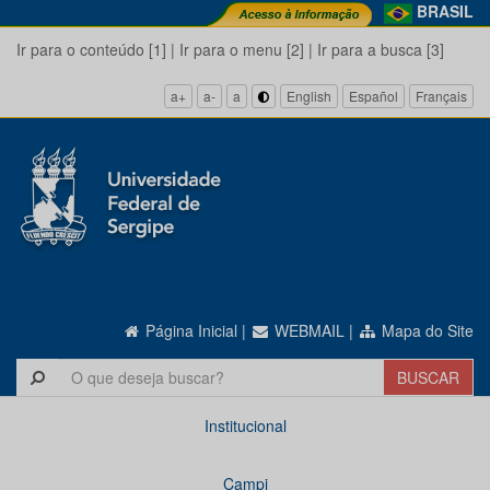
BRASIL
Ir para o conteúdo [1]
|
Ir para o menu [2]
|
Ir para a busca [3]
a+
a-
a
English
Español
Français
Página Inicial
|
WEBMAIL
|
Mapa do Site
Institucional
Campi